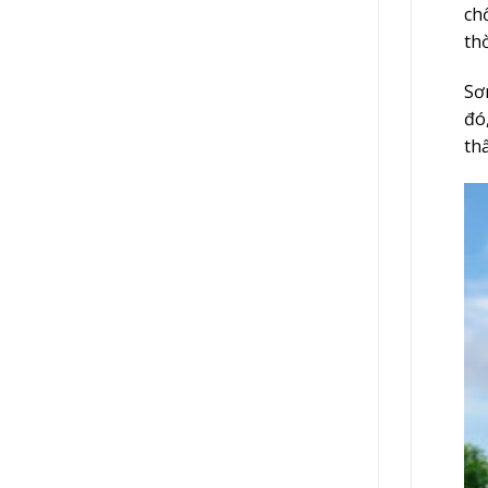
ch
th
Sơ
đó
th