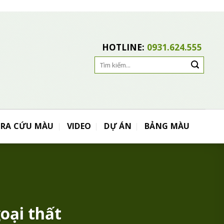
HOTLINE:
0931.624.555
Search
for:
TRA CỨU MÀU
VIDEO
DỰ ÁN
BẢNG MÀU
oại thất