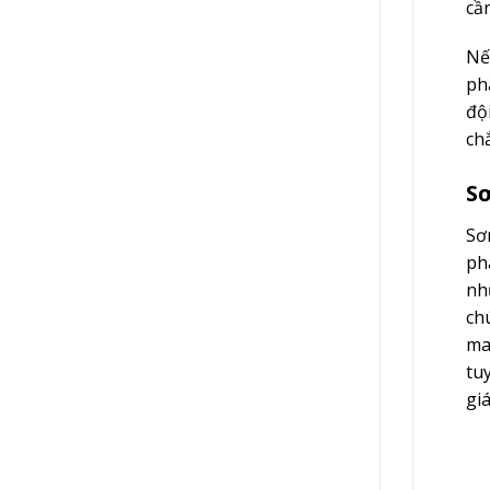
cầ
Nế
ph
độ
ch
Sơ
Sơ
ph
nh
ch
ma
tu
giá