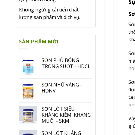
Sự
Không ngừng cải tiến chất
Sơ
lượng sản phẩm và dịch vụ.
Sơ
th
khá
SẢN PHẨM MỚI
Sơ
SƠN PHỦ BÓNG
mà
TRONG SUỐT - HDCL
ho
Sơ
SƠN NHŨ VÀNG -
dụ
HDNV
ta
ph
SƠN LÓT SIÊU
KHÁNG KIỀM, KHÁNG
Vậ
MUỐI - SKM
gi
SƠN LÓT KHÁNG