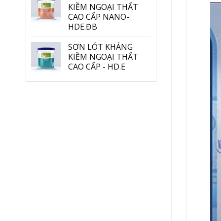
KIỀM NGOẠI THẤT
CAO CẤP NANO-
HDE.ĐB
SƠN LÓT KHÁNG
KIỀM NGOẠI THẤT
CAO CẤP - HD.E