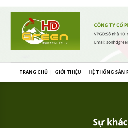
Chuyển
đến
nội
dung
CÔNG TY CỔ P
VPGD:Số nhà 10, 
Email: sonhdgree
TRANG CHỦ
GIỚI THIỆU
HỆ THỐNG SẢN
Sự khác