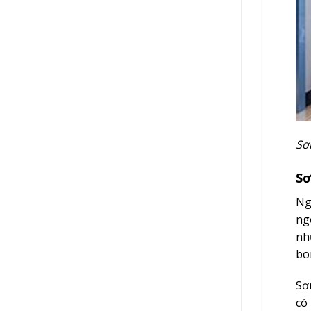
Sơ
Sơ
Ng
ng
nh
bo
Sơ
có