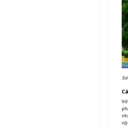
Sơ
Cá
Với
ph
nh
nộ