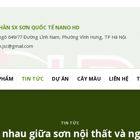
HẦN SX SƠN QUỐC TẾ NANO HD
ngõ 649/77 Đường Lĩnh Nam, Phường Vĩnh Hưng, TP Hà Nội.
n.jsc@gmail.com
 PHẨM
TIN TỨC
DỰ ÁN
CÂY MÀU
LIÊN HỆ
TIN TỨC
 nhau giữa sơn nội thất và ng