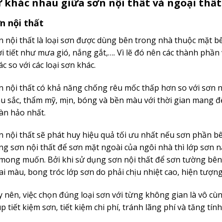
 khác nhau giữa sơn nội thất và ngoại thất
n nội thất
n nội thất là loại sơn được dùng bên trong nhà thuộc mặt bên
ời tiết như mưa gió, nắng gắt,…. Vì lẽ đó nên các thành phầ
c so với các loại sơn khác.
n nội thất có khả năng chống rêu mốc thấp hơn so với sơn ng
u sắc, thẩm mỹ, mịn, bóng và bền màu với thời gian mang 
àn hảo nhất.
n nội thất sẽ phát huy hiệu quả tối ưu nhất nếu sơn phần bê
ng sơn nội thất để sơn mặt ngoài của ngôi nhà thì lớp sơn 
 mong muốn. Bởi khi sử dụng sơn nội thất để sơn tường bên 
ai màu, bong tróc lớp sơn do phải chịu nhiệt cao, hiện tượn
y nên, việc chọn đúng loại sơn với từng không gian là vô cù
úp tiết kiệm sơn, tiết kiệm chi phí, tránh lãng phí và tăng t