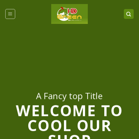
Chuyển
đến
nội
dung
A Fancy top Title
WELCOME TO
COOL OUR