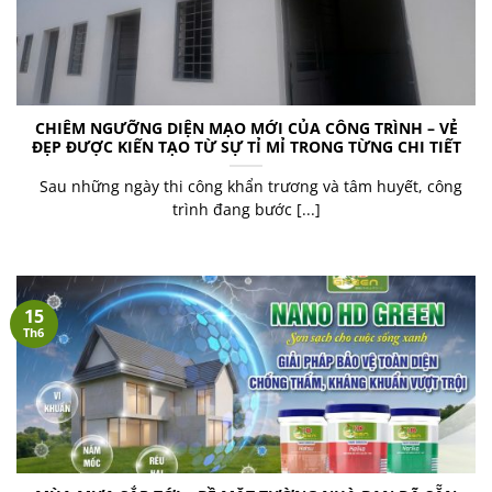
CHIÊM NGƯỠNG DIỆN MẠO MỚI CỦA CÔNG TRÌNH – VẺ
ĐẸP ĐƯỢC KIẾN TẠO TỪ SỰ TỈ MỈ TRONG TỪNG CHI TIẾT
Sau những ngày thi công khẩn trương và tâm huyết, công
trình đang bước [...]
15
Th6