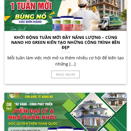
KHỞI ĐỘNG TUẦN MỚI ĐẦY NĂNG LƯỢNG – CÙNG
NANO HD GREEN KIẾN TẠO NHỮNG CÔNG TRÌNH BỀN
ĐẸP
Mỗi tuần làm việc mới mở ra thêm nhiều cơ hội để kiến tạo
những [...]
READ MORE
08
Th7