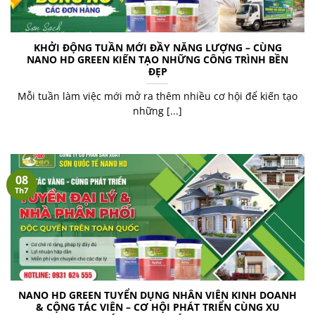
KHỞI ĐỘNG TUẦN MỚI ĐẦY NĂNG LƯỢNG – CÙNG
NANO HD GREEN KIẾN TẠO NHỮNG CÔNG TRÌNH BỀN
ĐẸP
Mỗi tuần làm việc mới mở ra thêm nhiều cơ hội để kiến tạo
những [...]
08
Th7
NANO HD GREEN TUYỂN DỤNG NHÂN VIÊN KINH DOANH
& CỘNG TÁC VIÊN – CƠ HỘI PHÁT TRIỂN CÙNG XU