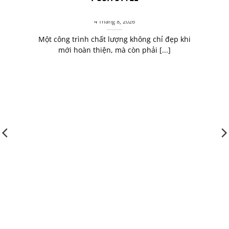
CÔNG TRÌNH BỀN VỮNG BẮT ĐẦU TỪ
NHỮNG GIÁ TRỊ BỀN LÂU
4 Tháng 8, 2026
Một công trình chất lượng không chỉ đẹp khi
mới hoàn thiện, mà còn phải [...]