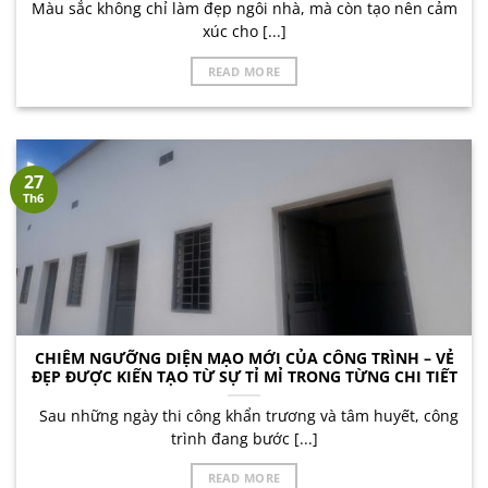
Màu sắc không chỉ làm đẹp ngôi nhà, mà còn tạo nên cảm
xúc cho [...]
READ MORE
27
Th6
CHIÊM NGƯỠNG DIỆN MẠO MỚI CỦA CÔNG TRÌNH – VẺ
ĐẸP ĐƯỢC KIẾN TẠO TỪ SỰ TỈ MỈ TRONG TỪNG CHI TIẾT
Sau những ngày thi công khẩn trương và tâm huyết, công
trình đang bước [...]
READ MORE