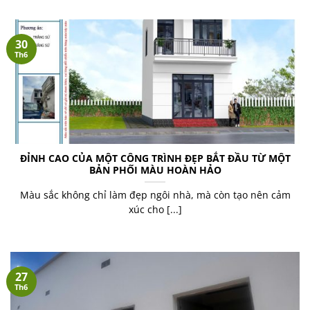
30
Th6
ĐỈNH CAO CỦA MỘT CÔNG TRÌNH ĐẸP BẮT ĐẦU TỪ MỘT
BẢN PHỐI MÀU HOÀN HẢO
Màu sắc không chỉ làm đẹp ngôi nhà, mà còn tạo nên cảm
xúc cho [...]
27
Th6