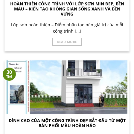
HOÀN THIỆN CÔNG TRÌNH VỚI LỚP SƠN MỊN ĐẸP, BỀN
MÀU – KIẾN TẠO KHÔNG GIAN SỐNG XANH VÀ BỀN
VỮNG
Lớp sơn hoàn thiện – Điểm nhấn tạo nên giá trị của mỗi
công trình [...]
READ MORE
30
Th6
ĐỈNH CAO CỦA MỘT CÔNG TRÌNH ĐẸP BẮT ĐẦU TỪ MỘT
BẢN PHỐI MÀU HOÀN HẢO