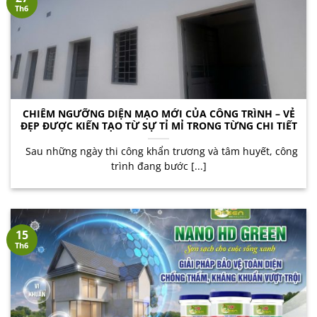
Th6
CHIÊM NGƯỠNG DIỆN MẠO MỚI CỦA CÔNG TRÌNH – VẺ
ĐẸP ĐƯỢC KIẾN TẠO TỪ SỰ TỈ MỈ TRONG TỪNG CHI TIẾT
Sau những ngày thi công khẩn trương và tâm huyết, công
trình đang bước [...]
15
Th6