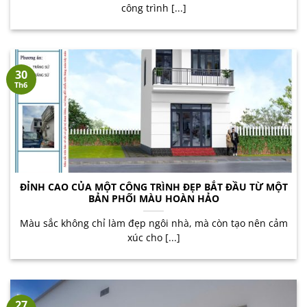
công trình [...]
30
Th6
ĐỈNH CAO CỦA MỘT CÔNG TRÌNH ĐẸP BẮT ĐẦU TỪ MỘT
BẢN PHỐI MÀU HOÀN HẢO
Màu sắc không chỉ làm đẹp ngôi nhà, mà còn tạo nên cảm
xúc cho [...]
27