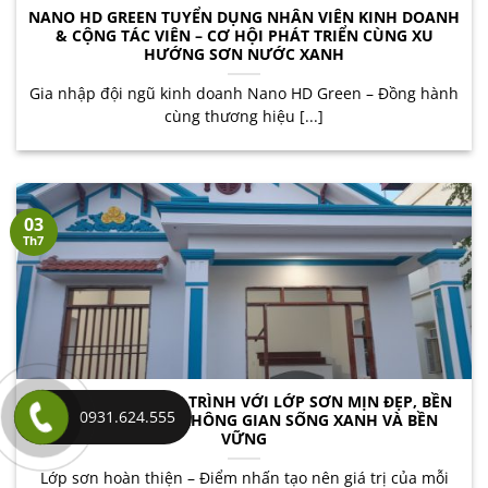
NANO HD GREEN TUYỂN DỤNG NHÂN VIÊN KINH DOANH
& CỘNG TÁC VIÊN – CƠ HỘI PHÁT TRIỂN CÙNG XU
HƯỚNG SƠN NƯỚC XANH
Gia nhập đội ngũ kinh doanh Nano HD Green – Đồng hành
cùng thương hiệu [...]
03
Th7
HOÀN THIỆN CÔNG TRÌNH VỚI LỚP SƠN MỊN ĐẸP, BỀN
0931.624.555
MÀU – KIẾN TẠO KHÔNG GIAN SỐNG XANH VÀ BỀN
VỮNG
Lớp sơn hoàn thiện – Điểm nhấn tạo nên giá trị của mỗi