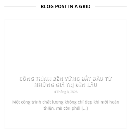
BLOG POST IN A GRID
CÔNG TRÌNH BỀN VỮNG BẮT ĐẦU TỪ
NHỮNG GIÁ TRỊ BỀN LÂU
4 Tháng 8, 2026
Một công trình chất lượng không chỉ đẹp khi mới hoàn
thiện, mà còn phải [...]
READ MORE