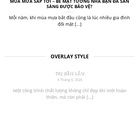
MÙA MƯA SẮP TỚI – BỀ MẶT TƯỜNG NHÀ BẠN ĐÃ SẴN
SÀNG ĐƯỢC BẢO VỆ?
Mỗi năm, khi mùa mưa bắt đầu cũng là lúc nhiều gia đình
đối mặt [...]
OVERLAY STYLE
CÔNG TRÌNH BỀN VỮNG BẮT ĐẦU TỪ NHỮNG GIÁ
TRỊ BỀN LÂU
4 Tháng 8, 2026
Một công trình chất lượng không chỉ đẹp khi mới hoàn
thiện, mà còn phải [...]