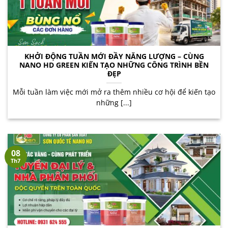
KHỞI ĐỘNG TUẦN MỚI ĐẦY NĂNG LƯỢNG – CÙNG
NANO HD GREEN KIẾN TẠO NHỮNG CÔNG TRÌNH BỀN
ĐẸP
Mỗi tuần làm việc mới mở ra thêm nhiều cơ hội để kiến tạo
những [...]
08
Th7