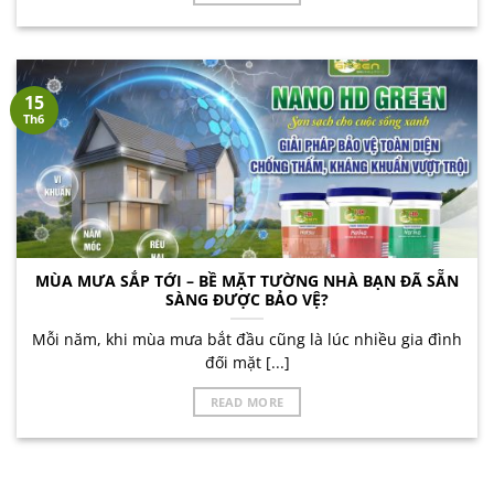
15
Th6
MÙA MƯA SẮP TỚI – BỀ MẶT TƯỜNG NHÀ BẠN ĐÃ SẴN
SÀNG ĐƯỢC BẢO VỆ?
Mỗi năm, khi mùa mưa bắt đầu cũng là lúc nhiều gia đình
đối mặt [...]
READ MORE