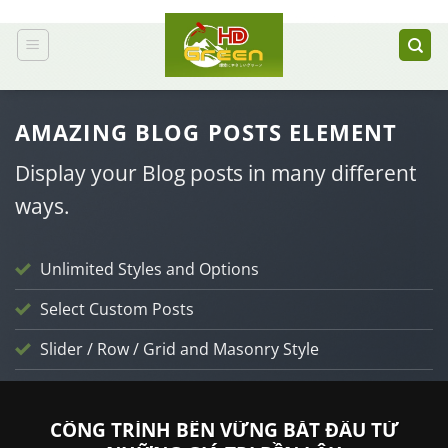
Bỏ
qua
nội
dung
AMAZING BLOG POSTS ELEMENT
Display your Blog posts in many different
ways.
Unlimited Styles and Options
Select Custom Posts
Slider / Row / Grid and Masonry Style
CHƯA ĐƯỢC PHÂN LOẠI
CÔNG TRÌNH BỀN VỮNG BẮT ĐẦU TỪ