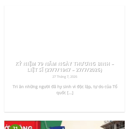
KỶ NIỆM 79 NĂM NGÀY THƯƠNG BINH –
LIỆT SĨ (27/7/1947 – 27/7/2026)
27 Tháng 7, 2026
Tri ân những người đã hy sinh vì độc lập, tự do của Tổ
quốc [...]
READ MORE
21