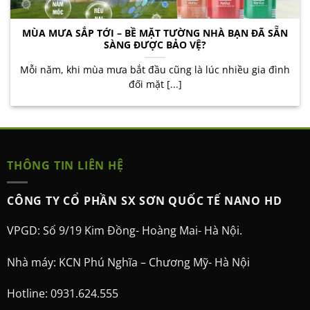
MÙA MƯA SẮP TỚI – BỀ MẶT TƯỜNG NHÀ BẠN ĐÃ SẴN
SÀNG ĐƯỢC BẢO VỆ?
Mỗi năm, khi mùa mưa bắt đầu cũng là lúc nhiều gia đình
đối mặt [...]
THÔNG TIN LIÊN HỆ
CÔNG TY CỔ PHẦN SX SƠN QUỐC TẾ NANO HD
VPGD: Số 9/19 Kim Đồng- Hoàng Mai- Hà Nội.
Nhà máy: KCN Phú Nghĩa – Chương Mỹ- Hà Nội
Hotline: 0931.624.555