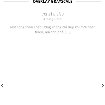
OVERLAY GRAYSCALE
CÔNG TRÌNH BỀN VỮNG BẮT ĐẦU TỪ NHỮNG GIÁ
TRỊ BỀN LÂU
4 Tháng 8, 2026
Một công trình chất lượng không chỉ đẹp khi mới hoàn
thiện, mà còn phải [...]