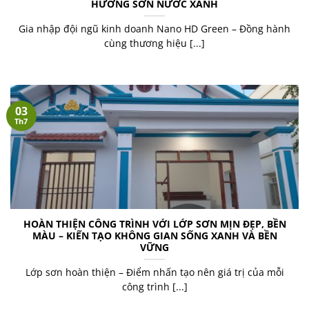
HƯỚNG SƠN NƯỚC XANH
Gia nhập đội ngũ kinh doanh Nano HD Green – Đồng hành
cùng thương hiệu [...]
03
Th7
HOÀN THIỆN CÔNG TRÌNH VỚI LỚP SƠN MỊN ĐẸP, BỀN
MÀU – KIẾN TẠO KHÔNG GIAN SỐNG XANH VÀ BỀN
VỮNG
Lớp sơn hoàn thiện – Điểm nhấn tạo nên giá trị của mỗi
công trình [...]