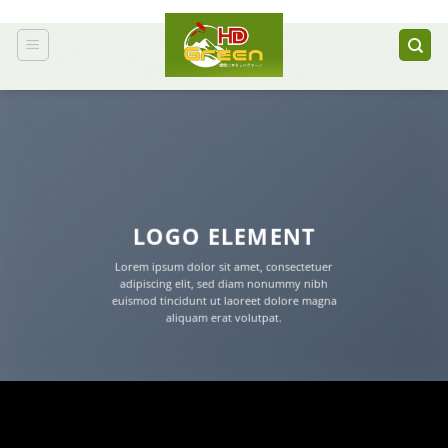
Bỏ
qua
nội
dung
LOGO ELEMENT
Lorem ipsum dolor sit amet, consectetuer
adipiscing elit, sed diam nonummy nibh
euismod tincidunt ut laoreet dolore magna
aliquam erat volutpat.