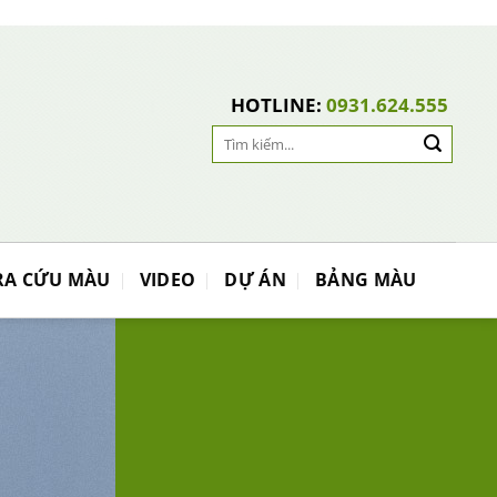
HOTLINE:
0931.624.555
Search
for:
RA CỨU MÀU
VIDEO
DỰ ÁN
BẢNG MÀU