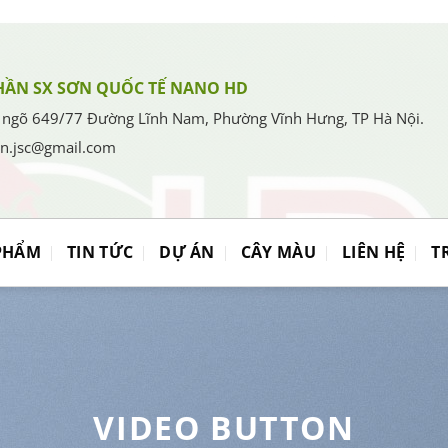
HẦN SX SƠN QUỐC TẾ NANO HD
 ngõ 649/77 Đường Lĩnh Nam, Phường Vĩnh Hưng, TP Hà Nội.
en.jsc@gmail.com
PHẨM
TIN TỨC
DỰ ÁN
CÂY MÀU
LIÊN HỆ
T
VIDEO BUTTON