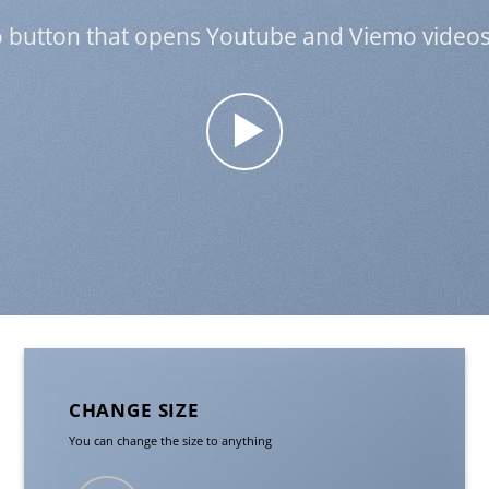
o button that opens Youtube and Viemo video
CHANGE SIZE
You can change the size to anything