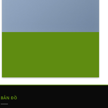
SHOW ON HOVER
Select between various hover effects
BẢN ĐỒ