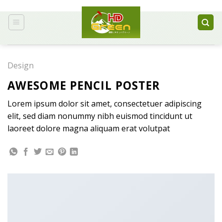
Chuyển
đến
nội
dung
Design
AWESOME PENCIL POSTER
Lorem ipsum dolor sit amet, consectetuer adipiscing
elit, sed diam nonummy nibh euismod tincidunt ut
laoreet dolore magna aliquam erat volutpat