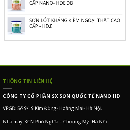
CẤP NANO- HDE.ĐB
SƠN LÓT KHÁNG KIỀM NGOẠI THẤT CAO
CẤP - HD.E
THÔNG TIN LIÊN HỆ
CÔNG TY CỔ PHẦN SX SƠN QUỐC TẾ NANO HD
VPGD: Số 9/19 Kim Đồng- Hoàng Mai- Hà Nội.
Nhà máy: KCN Phú Nghĩa – Chương Mỹ- Hà Nội