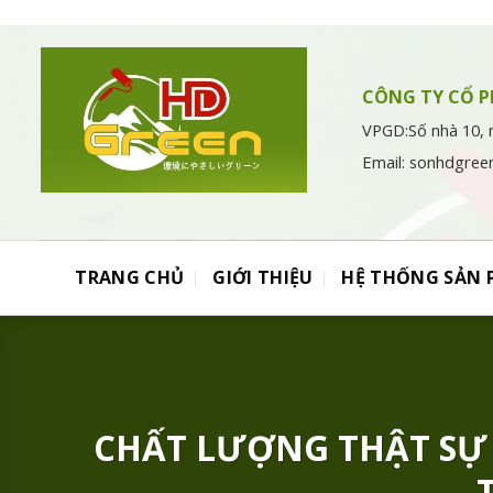
Chuyển
đến
nội
dung
CÔNG TY CỔ P
VPGD:Số nhà 10, 
Email: sonhdgree
TRANG CHỦ
GIỚI THIỆU
HỆ THỐNG SẢN
CHẤT LƯỢNG THẬT SỰ