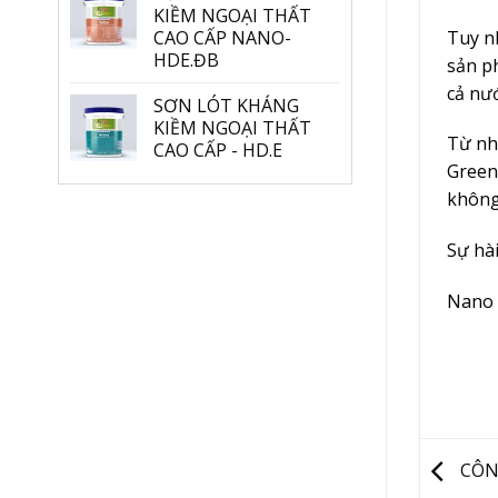
KIỀM NGOẠI THẤT
Tuy nh
CAO CẤP NANO-
HDE.ĐB
sản p
cả nướ
SƠN LÓT KHÁNG
KIỀM NGOẠI THẤT
Từ nh
CAO CẤP - HD.E
Green
không
Sự hà
Nano 
CÔNG