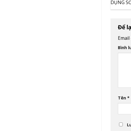
DỤNG S
Để l
Email
Bình 
Tên
*
L