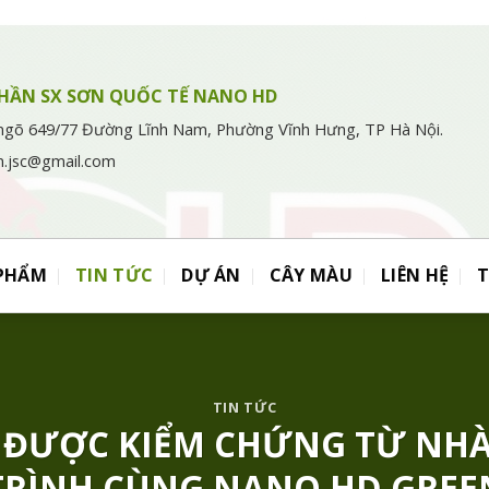
HẦN SX SƠN QUỐC TẾ NANO HD
ngõ 649/77 Đường Lĩnh Nam, Phường Vĩnh Hưng, TP Hà Nội.
n.jsc@gmail.com
 PHẨM
TIN TỨC
DỰ ÁN
CÂY MÀU
LIÊN HỆ
TIN TỨC
 ĐƯỢC KIỂM CHỨNG TỪ NH
TRÌNH CÙNG NANO HD GREE