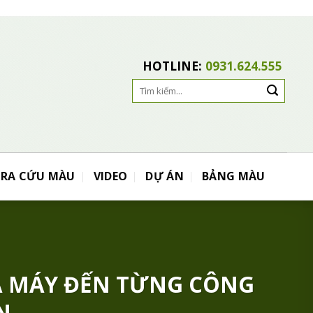
HOTLINE:
0931.624.555
Search
for:
TRA CỨU MÀU
VIDEO
DỰ ÁN
BẢNG MÀU
À MÁY ĐẾN TỪNG CÔNG
N