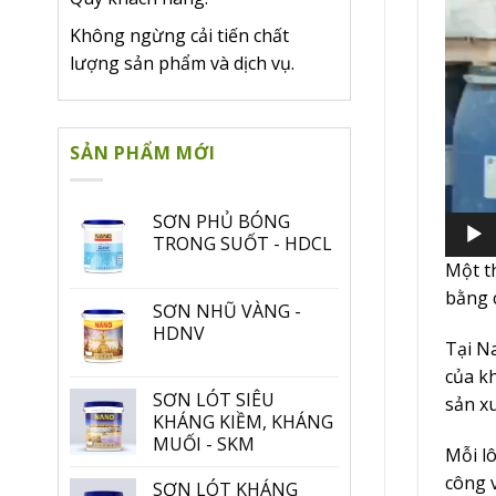
Không ngừng cải tiến chất
lượng sản phẩm và dịch vụ.
SẢN PHẨM MỚI
SƠN PHỦ BÓNG
TRONG SUỐT - HDCL
Một t
bằng 
SƠN NHŨ VÀNG -
HDNV
Tại N
của kh
SƠN LÓT SIÊU
sản x
KHÁNG KIỀM, KHÁNG
MUỐI - SKM
Mỗi l
công 
SƠN LÓT KHÁNG