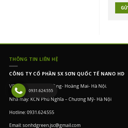
THÔNG TIN LIÊN HỆ
CÔNG TY CỔ PHẦN SX SƠN QUỐC TẾ NANO HD
VPGD: Số 9/19 Kim Đồng- Hoàng Mai- Hà Nội.
0931.624.555
Nhà máy: KCN Phú Nghĩa – Chương Mỹ- Hà Nội
Hotline: 0931.624.555
Email: sonhdgreen.jsc@gmail.com