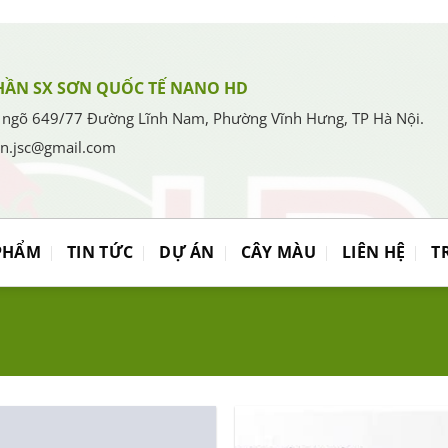
HẦN SX SƠN QUỐC TẾ NANO HD
 ngõ 649/77 Đường Lĩnh Nam, Phường Vĩnh Hưng, TP Hà Nội.
en.jsc@gmail.com
PHẨM
TIN TỨC
DỰ ÁN
CÂY MÀU
LIÊN HỆ
T