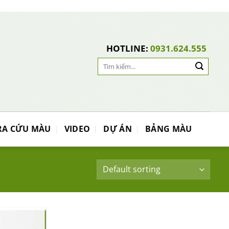
HOTLINE:
0931.624.555
Search
for:
RA CỨU MÀU
VIDEO
DỰ ÁN
BẢNG MÀU