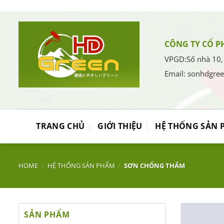
Bỏ
qua
nội
dung
CÔNG TY CỔ P
VPGD:Số nhà 10,
Email: sonhdgre
TRANG CHỦ
GIỚI THIỆU
HỆ THỐNG SẢN 
HOME
/
HỆ THỐNG SẢN PHẨM
/
SƠN CHỐNG THẤM
SẢN PHẨM