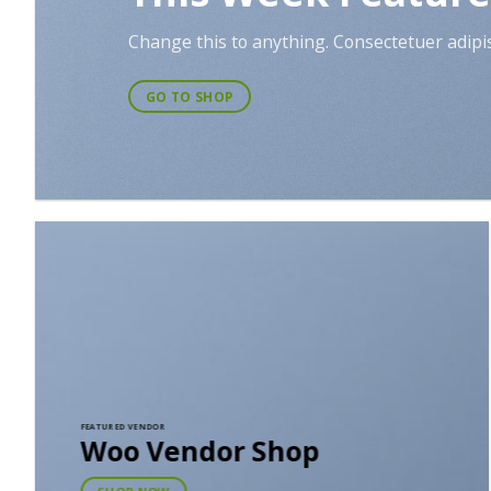
Change this to anything. Consectetuer adipisc
GO TO SHOP
FEATURED VENDOR
Woo Vendor Shop