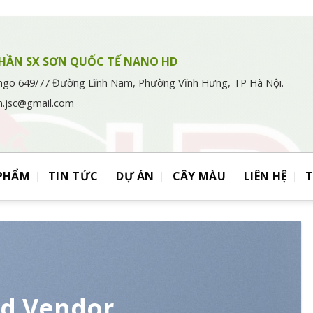
HẦN SX SƠN QUỐC TẾ NANO HD
ngõ 649/77 Đường Lĩnh Nam, Phường Vĩnh Hưng, TP Hà Nội.
n.jsc@gmail.com
 PHẨM
TIN TỨC
DỰ ÁN
CÂY MÀU
LIÊN HỆ
ed Vendor