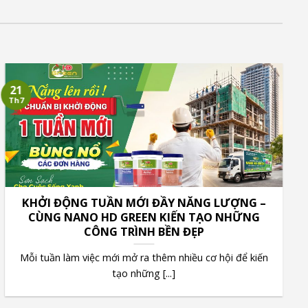
21
Th7
KHỞI ĐỘNG TUẦN MỚI ĐẦY NĂNG LƯỢNG –
CÙNG NANO HD GREEN KIẾN TẠO NHỮNG
CÔNG TRÌNH BỀN ĐẸP
Mỗi tuần làm việc mới mở ra thêm nhiều cơ hội để kiến
tạo những [...]