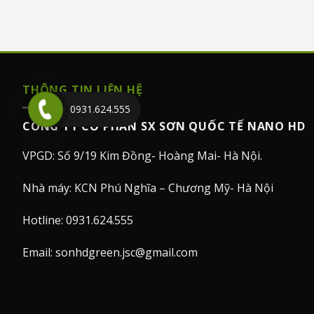
THÔNG TIN LIÊN HỆ
0931.624.555
CÔNG TY CỔ PHẦN SX SƠN QUỐC TẾ NANO HD
VPGD: Số 9/19 Kim Đồng- Hoàng Mai- Hà Nội.
Nhà máy: KCN Phú Nghĩa – Chương Mỹ- Hà Nội
Hotline: 0931.624.555
Email: sonhdgreen.jsc@gmail.com