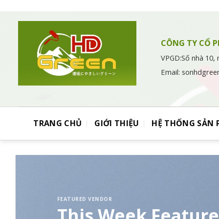
Chuyển
đến
nội
dung
CÔNG TY CỔ P
VPGD:Số nhà 10, 
Email: sonhdgree
TRANG CHỦ
GIỚI THIỆU
HỆ THỐNG SẢN
FEATURED VENDOR
This Week Featur