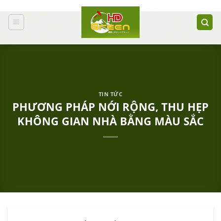
Bỏ
qua
nội
dung
TIN TỨC
PHƯƠNG PHÁP NỚI RỘNG, THU HẸP
KHÔNG GIAN NHÀ BẰNG MÀU SẮC