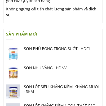
góp của Quý khách hàng.
Không ngừng cải tiến chất lượng sản phẩm và dịch
vụ.
SẢN PHẨM MỚI
SƠN PHỦ BÓNG TRONG SUỐT - HDCL
SƠN NHŨ VÀNG - HDNV
SƠN LÓT SIÊU KHÁNG KIỀM, KHÁNG MUỐI
- SKM
SƠN LÓT KHÁNG KIỀM NGOẠI THẤT CAO