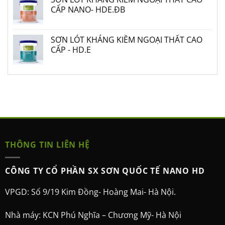
CẤP NANO- HDE.ĐB
SƠN LÓT KHÁNG KIỀM NGOẠI THẤT CAO
CẤP - HD.E
THÔNG TIN LIÊN HỆ
CÔNG TY CỔ PHẦN SX SƠN QUỐC TẾ NANO HD
VPGD: Số 9/19 Kim Đồng- Hoàng Mai- Hà Nội.
Nhà máy: KCN Phú Nghĩa – Chương Mỹ- Hà Nội