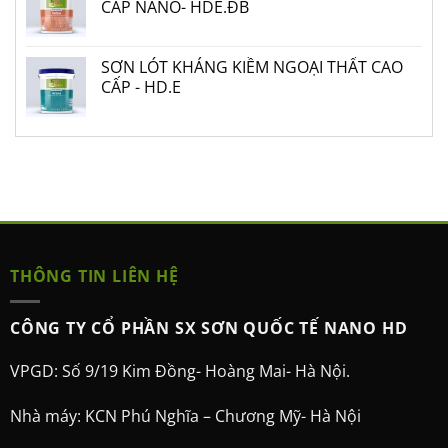
CẤP NANO- HDE.ĐB
SƠN LÓT KHÁNG KIỀM NGOẠI THẤT CAO
CẤP - HD.E
THÔNG TIN LIÊN HỆ
CÔNG TY CỔ PHẦN SX SƠN QUỐC TẾ NANO HD
VPGD: Số 9/19 Kim Đồng- Hoàng Mai- Hà Nội.
Nhà máy: KCN Phú Nghĩa – Chương Mỹ- Hà Nội