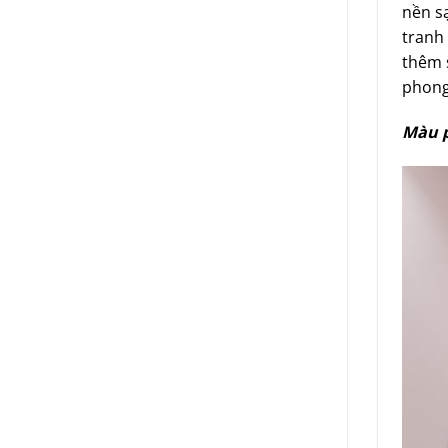
nền s
tranh
thêm s
phong
Màu p