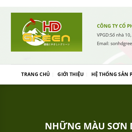
Bỏ
qua
nội
dung
CÔNG TY CỔ P
VPGD:Số nhà 10,
Email: sonhdgre
TRANG CHỦ
GIỚI THIỆU
HỆ THỐNG SẢN 
NHỮNG MÀU SƠN 