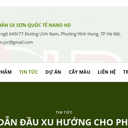
HẦN SX SƠN QUỐC TẾ NANO HD
 ngõ 649/77 Đường Lĩnh Nam, Phường Vĩnh Hưng, TP Hà Nội.
en.jsc@gmail.com
PHẨM
TIN TỨC
DỰ ÁN
CÂY MÀU
LIÊN HỆ
T
TIN TỨC
DẪN ĐẦU XU HƯỚNG CHO PH