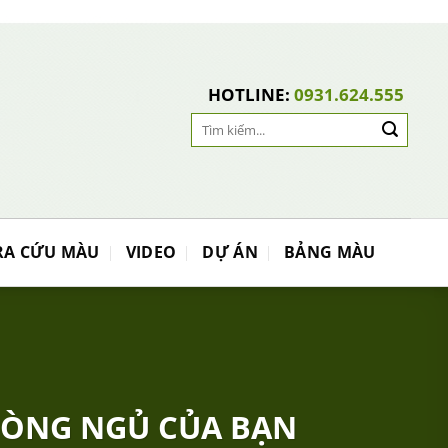
HOTLINE:
0931.624.555
Search
for:
RA CỨU MÀU
VIDEO
DỰ ÁN
BẢNG MÀU
ÒNG NGỦ CỦA BẠN