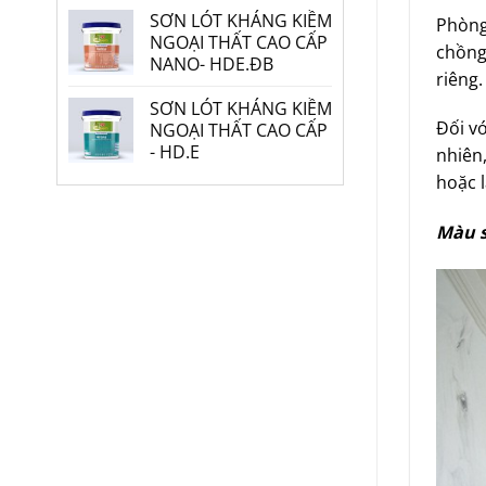
SƠN LÓT KHÁNG KIỀM
Phòng 
NGOẠI THẤT CAO CẤP
chồng
NANO- HDE.ĐB
riêng.
SƠN LÓT KHÁNG KIỀM
Đối v
NGOẠI THẤT CAO CẤP
- HD.E
nhiên
hoặc 
Màu s