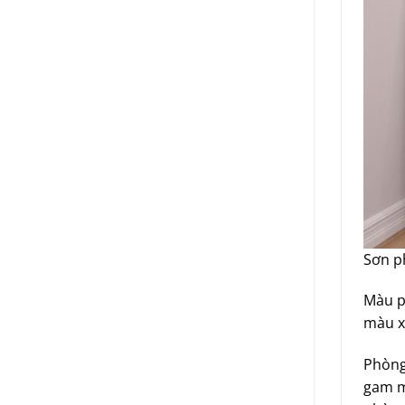
Sơn p
Màu p
màu x
Phòng
gam m