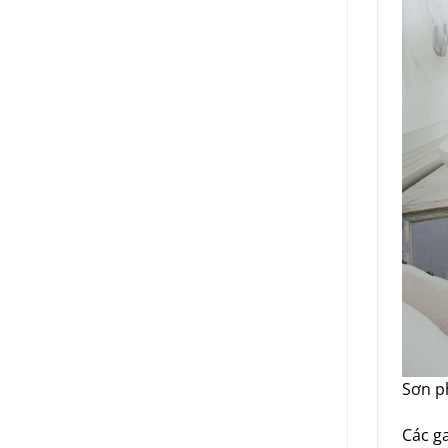
Sơn p
Các g